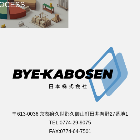
OCESS
〒613-0036 京都府久世郡久御山町田井向野27番地1
TEL:0774-29-9075
FAX:0774-64-7501