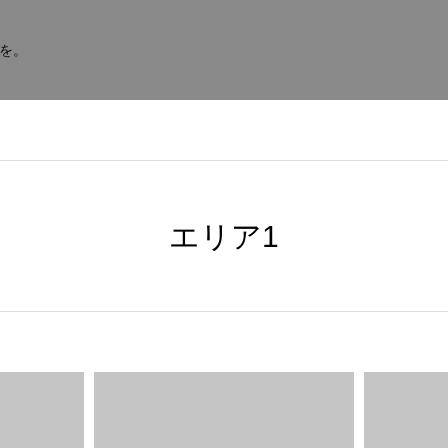
を。
エリア1