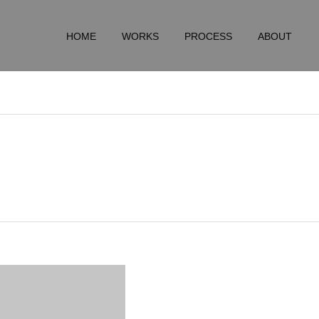
HOME
WORKS
PROCESS
ABOUT