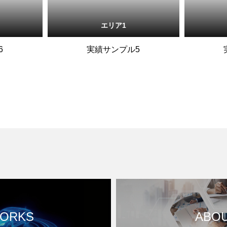
エリア1
6
実績サンプル5
ORKS
ABO