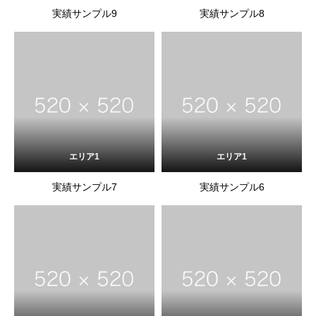
実績サンプル9
実績サンプル8
エリア1
エリア1
実績サンプル7
実績サンプル6