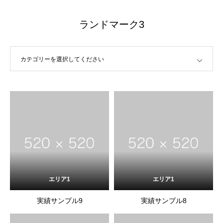
ランドマーク3
カテゴリーを選択してください
エリア1
エリア1
実績サンプル9
実績サンプル8