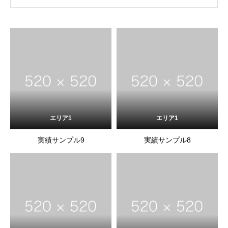
エリア1
エリア1
実績サンプル9
実績サンプル8