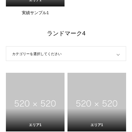
エリア1
実績サンプル1
ランドマーク4
カテゴリーを選択してください
エリア1
エリア1