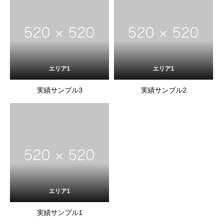
エリア1
エリア1
実績サンプル3
実績サンプル2
エリア1
実績サンプル1