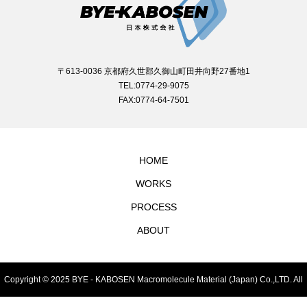
〒613-0036 京都府久世郡久御山町田井向野27番地1
TEL:0774-29-9075
FAX:0774-64-7501
HOME
WORKS
PROCESS
ABOUT
Copyright © 2025 BYE - KABOSEN Macromolecule Material (Japan) Co.,LTD. All