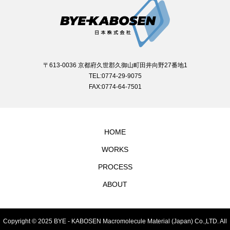
〒613-0036 京都府久世郡久御山町田井向野27番地1
TEL:0774-29-9075
FAX:0774-64-7501
HOME
WORKS
PROCESS
ABOUT
Copyright © 2025 BYE - KABOSEN Macromolecule Material (Japan) Co.,LTD. All